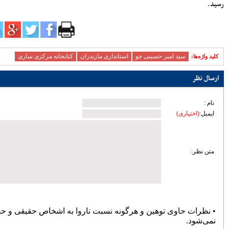
زیرساختی ساری؛ تمرکز مدیریت شهری بر
توسعه معابر و رفع گره‌های ترافیکی
امنیت و سلامت غذایی، خط قرمز دستگاه
قضایی است
آماده‌باش مرغداری‌های مازندران در برابر
خطر تنش گرمایی و تلفات طیور
دبیر حزب اعتدال و توسعه مازندران : تمام
کسانی که دل به ایران دارند باید برای عزت
کشور متحد و یکصدا باشند/ صدا وسیما همراه
و همگام با سیاست های کلان کشور حرکت
کند
ملت، حماسه وفاداری را آفرید؛ جهادگران،
حماسه خدمت را
بیشتر
پربازدیدترین اخبار
سردار آزمون می‌خواهد به لیگ برتر
انگلیس برود
78107
کارنامه استقلال در سال ۹۸؛ حمله
عالی، دفاع فاجعه، تغییرات فراوان و
دیگر هیچ
72399