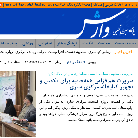
امروز : یکشنبه ۱۸ مرداد ۱۴۰۵ - ۱۶:۳۳
آخرین اخبار
د
ویژه ها
ایران
شمال
وحدت، بصیرت ، مقاومت
همبستگی ملی، رمز اعتلای آرمانی
با حضور مدیرکل ورزش و جوانان؛ جلسه
شورای اداری اداره ورزش و جوانان مازندران
برگزار شد
رئیس مرکز مشارکت‌های مردمی سازمان
بهزیستی کشور: بهزیستی با تکیه بر ظرفیت
مراکز غیردولتی، مسیر توسعه خدمات
اجتماعی را شتاب می‌بخشد
نماینده مردم نور و محمود آباد در مجلس
شورای اسلامی: تراز مدیریتی پایین ؛ عامل
اصلی توقف پروژه ها در غرب مازندران