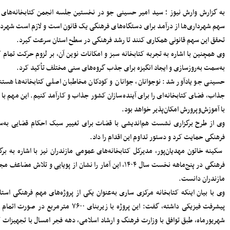
سرپرست دفتر نظارت و بازرسی انتخابات
ر کرد:
مازندران: مردم اعتراضات شوراها را متوجه
شورای نگهبان نکنند
یق، در
پرداخت مطالبات گندمکاران مازندران
سرمایه‌گذاری در پژوهش و یادگیری، تقویت
 استان
ظرفیت‌های راهبردی کشور است
مدیرکل بنادر مازندران: پایداری خدمات
بنادر، مرهون تلاش بی‌وقفه متخصصان
ی نو و
فناوری اطلاعات است
افتتاح دفتر استانی حمایت از اطفال و
 مستمر
نوجوانان در دادسرای ساری
۱۸۳ هزار خانوار زیر پوشش بهزیستی
مازندران؛ «محله‌محوری» محور تحول خدمات
قدامات
اجتماعی
حضور معاونان، مدیران و کارکنان شهرداری
ساری در مراسم گرامیداشت رهبر شهید
سکینه خاتون مهدیان‌پور، مدیرکل کتابخانه‌های عمومی مازندران نیز با اشاره به برگزاری سه هزار و ۶۰۰ برنامه
اعلام جزئیات دریافت ارز اربعین در شعب
های عمومی
منتخب بانک سپه
مدیرکل بهزیستی مازندران: ۱۳۵ پروژه
حمایتی، توانبخشی و اشتغال‌محور در هفته
وی با بیان اینکه کتابخانه مرکزی ساری به‌عنوان یکی از پروژه‌های مهم فرهنگی استان تاکنون حدود ۸۵ درصد
بهزیستی به بهره برداری می رسد
انفجار هولناک و آتش‌سوزی در آبکسر
مانی تا پایان
ساری برای استخراج غیرمجاز رمز ارز
 خواهد
معاون حمل و نقل و امور زیربنایی
شهرداری ساری؛ شتاب در اجرای پروژه‌های