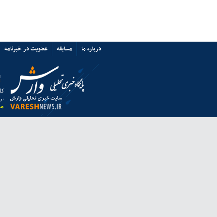
پرسپولیس نه «آشفتگی» دارد نه
«اختلاف»/ حمایت از میزبانی ایران
67353
ی ها
پیوند ها
تماس با ما
ق به خبرگزاری وارش بوده و استفاده از مطالب آن با ذکر منبع بلامانع است.
 از مرورگر فایرفاکس استفاده نمایید.
انه معاونت مطبوعاتی وزارت فرهنگ و ارشاد اسلامی