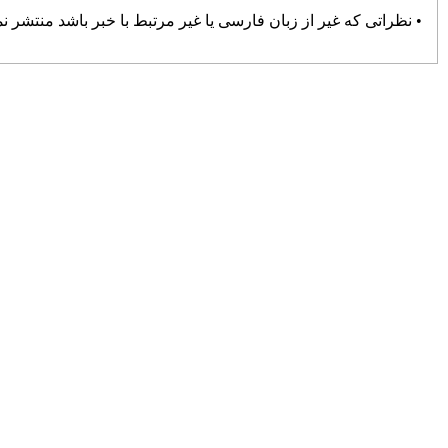
پایان حواشی و کام شیرین بوکس
72133
انتصاب «صدیقی» به‌عنوان سرپرست
دبیری فدراسیون ووشو
71063
تعطیلی باشگاه های خصوصی تا پایان
فروردین ۹۹
70836
تغییر سن بازیکنان فوتبال در المپیک
69307
پرسپولیس سه بر صفر برنده دیدار
جنجالی با سپاهان شد
68854
صالح‌نیا: فشردگی مسابقات در گرمای
تابستان، تیشه به ریشه فوتبال می‌زند
68803
منیعی‌: برخی گفتند خودت را به
مصدومیت بزن و برای قلعه‌نویی بازی
نکن
67632