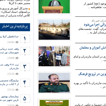
مسیر نجف تا کربلا
عود (عج) کشور از
 تفاهم‌نامه ...
مدیرکل آموزش و پرور
کلاس آماده پذیرایی از م
ان خبر داد:
پربازدیدترین اخبار
دران، گفت: نشست‌های
خداحافظی آتیلا پس
24285
انش آموزان و معلمان
شهرستان نور ثبت
 در استان مازندران و امام
23408
ثبت ۳۱۲ وق
مازندران
وین در ترویج فرهنگ
23150
نمایشگاه تخصصی ک
مازندران با تأکید بر بهره
از ۲ کتاب در مازندران افتتاح شد
 ...
23134
بیمارستان بهشهر ب
نارس تجهیز می ش
خوان جشنواره عکس «روایت
22679