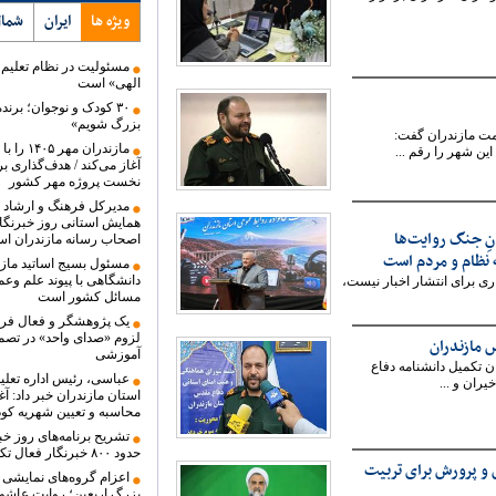
ویژه ها
ایران
شما
مسئولیت در نظام تعلیم 
الهی» است
۳۰ کودک و نوجوان؛ برند
بزرگ شویم»
مت مازندران گفت:
ین شهر را رقم ...
آغاز می‌کند / هدف‌گذاری ب
نخست پروژه مهر کشور
مدیرکل فرهنگ و ارشاد ا
همایش استانی روز خبرنگار
انِ جنگ روایت‌ها
اصحاب رسانه‌ مازندران ا
مسئول بسیج اساتید مازن
دانشگاهی با پیوند علم وع
اری برای انتشار اخبار نیست،
مسائل کشور است
یک پژوهشگر و فعال فر
لزوم «صدای واحد» در تصم
 مازندران
آموزشی
 تکمیل دانشنامه دفاع
عباسی، رئیس اداره تعلی
ران و ...
استان مازندران خبر داد: آغ
محاسبه و تعیین شهریه کود
تشریح برنامه‌های روز خب
حدود ۸۰۰ خبرنگار فعال تکریم می‌شوند
 و پرورش برای تربیت
اعزام گروه‌های نمایشی م
بزرگ اربعین؛ روایت عاشورا