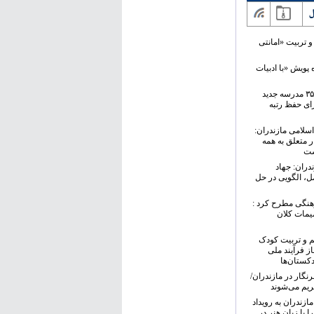
ل
و تربیت «امانتی
ه پویش «با ادبیات
مازندران مهر ۱۴۰۵ را با ۳۵ مدرسه جدید
رای حفظ رتبه
سلامی مازندران:
 متعلق به همه
ست
دران: جهاد
مل، الگویی در حل
هنگی مطرح کرد :
یمات کلان
م و تربیت کودک
از فرآیند ملی
کستان‌ها
رنگار در مازندران/
ازندران به رویداد
 با زبان هنر در