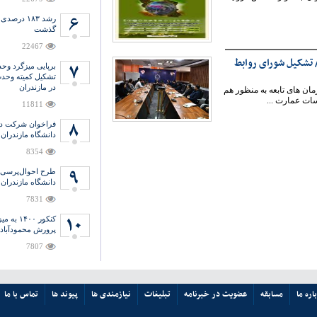
رشد ۱۸۳ در
گذشت
22467
 تشکیل شورای روابط
برپایی میزگرد وح
تشکیل کمیته وحدت
در مازندران
ن های تابعه به منظور هم
ات عمارت ...
11811
فراخوان شرکت دا
دانشگاه مازندران
8354
طرح احوال‌پرسی ا
دانشگاه مازندران
7831
کنکور ۴۰۰
پرورش محمودآباد 
7807
اره ما
مسابقه
عضویت در خبرنامه
تبلیغات
نیازمندی ها
پیوند ها
تماس با ما