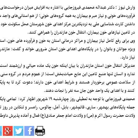
سرپرست دفتر نظارت و بازرسی انتخابات
 خون و
مازندران: مردم اعتراضات شوراها را متوجه
شورای نگهبان نکنند
 همراه
پرداخت مطالبات گندمکاران مازندران
 همیشه
سرمایه‌گذاری در پژوهش و یادگیری، تقویت
ظرفیت‌های راهبردی کشور است
مدیرکل بنادر مازندران: پایداری خدمات
‌ها به
بنادر، مرهون تلاش بی‌وقفه متخصصان
 اهدای خون استان ضروری خواند و گفت: مازندران روزانه به ۶۰۰ واحد خون
فناوری اطلاعات است
افتتاح دفتر استانی حمایت از اطفال و
نوجوانان در دادسرای ساری
مصنوعی
۱۸۳ هزار خانوار زیر پوشش بهزیستی
مازندران؛ «محله‌محوری» محور تحول خدمات
ن تنها منبع تامین این مایع حیات‌بخش است؛ از عموم مردم در گروه سنی ۱۸ سال تمام تا ۶۵ سال که
اجتماعی
مراجعه
حضور معاونان، مدیران و کارکنان شهرداری
ساری در مراسم گرامیداشت رهبر شهید
اعلام جزئیات دریافت ارز اربعین در شعب
خون استان از
منتخب بانک سپه
مدیرکل بهزیستی مازندران: ۱۳۵ پروژه
ادف با
حمایتی، توانبخشی و اشتغال‌محور در هفته
ند.
بهزیستی به بهره برداری می رسد
انفجار هولناک و آتش‌سوزی در آبکسر
ساری برای استخراج غیرمجاز رمز ارز
معاون حمل و نقل و امور زیربنایی
شهرداری ساری؛ شتاب در اجرای پروژه‌های