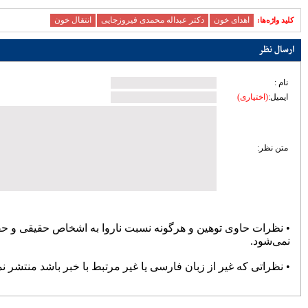
زیرساختی ساری؛ تمرکز مدیریت شهری بر
توسعه معابر و رفع گره‌های ترافیکی
امنیت و سلامت غذایی، خط قرمز دستگاه
قضایی است
آماده‌باش مرغداری‌های مازندران در برابر
خطر تنش گرمایی و تلفات طیور
دبیر حزب اعتدال و توسعه مازندران : تمام
کسانی که دل به ایران دارند باید برای عزت
کشور متحد و یکصدا باشند/ صدا وسیما همراه
و همگام با سیاست های کلان کشور حرکت
کند
ملت، حماسه وفاداری را آفرید؛ جهادگران،
حماسه خدمت را
بیشتر
پربازدیدترین اخبار
سردار آزمون می‌خواهد به لیگ برتر
انگلیس برود
78105
کارنامه استقلال در سال ۹۸؛ حمله
عالی، دفاع فاجعه، تغییرات فراوان و
دیگر هیچ
72395