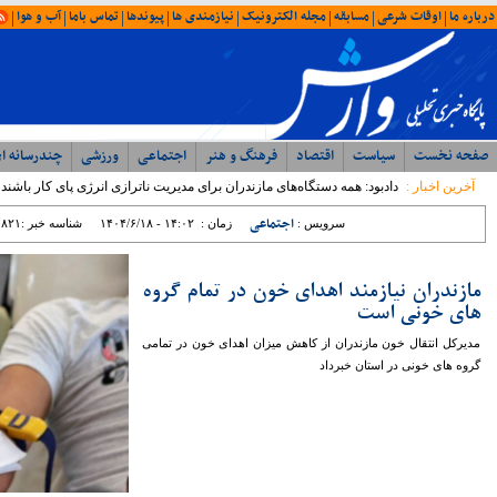
امروز : شنبه ۱۷ مرداد ۱۴۰۵ - ۲۳:۳۳
آخرین اخبار
ویژه ها
ایران
شمال
وحدت، بصیرت ، مقاومت
همبستگی ملی، رمز اعتلای آرمانی
با حضور مدیرکل ورزش و جوانان؛ جلسه
شورای اداری اداره ورزش و جوانان مازندران
برگزار شد
رئیس مرکز مشارکت‌های مردمی سازمان
بهزیستی کشور: بهزیستی با تکیه بر ظرفیت
مراکز غیردولتی، مسیر توسعه خدمات
اجتماعی را شتاب می‌بخشد
نماینده مردم نور و محمود آباد در مجلس
شورای اسلامی: تراز مدیریتی پایین ؛ عامل
اصلی توقف پروژه ها در غرب مازندران