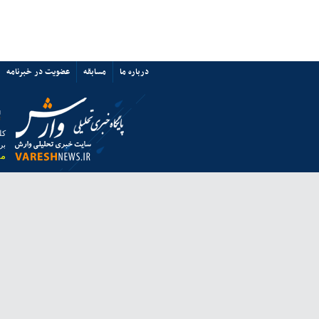
پرسپولیس نه «آشفتگی» دارد نه
«اختلاف»/ حمایت از میزبانی ایران
67352
ی ها
پیوند ها
تماس با ما
ق به خبرگزاری وارش بوده و استفاده از مطالب آن با ذکر منبع بلامانع است.
 از مرورگر فایرفاکس استفاده نمایید.
انه معاونت مطبوعاتی وزارت فرهنگ و ارشاد اسلامی