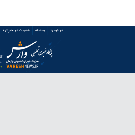
پرسپولیس نه «آشفتگی» دارد نه
«اختلاف»/ حمایت از میزبانی ایران
67351
ی ها
پیوند ها
تماس با ما
ق به خبرگزاری وارش بوده و استفاده از مطالب آن با ذکر منبع بلامانع است.
 از مرورگر فایرفاکس استفاده نمایید.
انه معاونت مطبوعاتی وزارت فرهنگ و ارشاد اسلامی