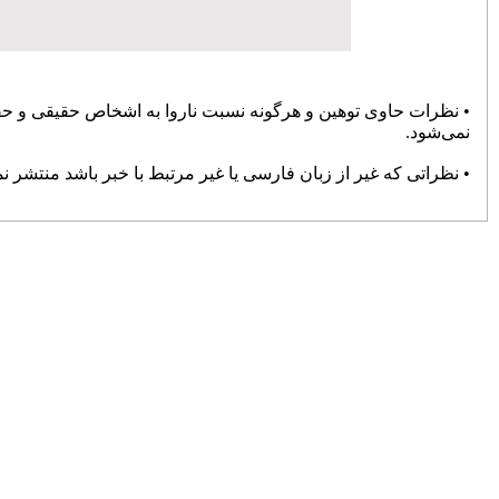
پایان حواشی و کام شیرین بوکس
72131
انتصاب «صدیقی» به‌عنوان سرپرست
دبیری فدراسیون ووشو
71061
تعطیلی باشگاه های خصوصی تا پایان
فروردین ۹۹
70833
تغییر سن بازیکنان فوتبال در المپیک
69304
پرسپولیس سه بر صفر برنده دیدار
جنجالی با سپاهان شد
68852
صالح‌نیا: فشردگی مسابقات در گرمای
تابستان، تیشه به ریشه فوتبال می‌زند
68801
منیعی‌: برخی گفتند خودت را به
مصدومیت بزن و برای قلعه‌نویی بازی
نکن
67630