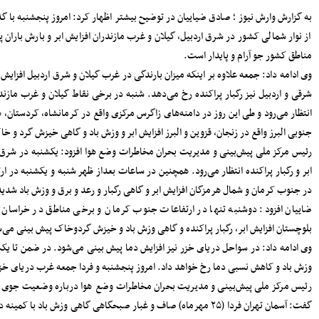
سرپرست دفتر نظارت و بازرسی انتخابات
 میانی
مازندران: مردم اعتراضات شوراها را متوجه
شورای نگهبان نکنند
ر سایر
پرداخت مطالبات گندمکاران مازندران
سرمایه‌گذاری در پژوهش و یادگیری، تقویت
بایجان
ظرفیت‌های راهبردی کشور است
مدیرکل بنادر مازندران: پایداری خدمات
ش خفیف
بنادر، مرهون تلاش بی‌وقفه متخصصان
نه های
فناوری اطلاعات است
افتتاح دفتر استانی حمایت از اطفال و
.
نوجوانان در دادسرای ساری
افزایش
۱۸۳ هزار خانوار زیر پوشش بهزیستی
مازندران؛ «محله‌محوری» محور تحول خدمات
ی واقع
اجتماعی
حضور معاونان، مدیران و کارکنان شهرداری
ساری در مراسم گرامیداشت رهبر شهید
تان و
اعلام جزئیات دریافت ارز اربعین در شعب
منتخب بانک سپه
مدیرکل بهزیستی مازندران: ۱۳۵ پروژه
 و شرق
حمایتی، توانبخشی و اشتغال‌محور در هفته
بهزیستی به بهره برداری می رسد
انفجار هولناک و آتش‌سوزی در آبکسر
ده نیز
ساری برای استخراج غیرمجاز رمز ارز
گفت: آسمان تهران فردا (۲۵ مهرماه) صاف و غبار صبحگاهی گاهی وزش باد با کمینه دمای ۱۷ و بیشینه دمای ۲۶
معاون حمل و نقل و امور زیربنایی
شهرداری ساری؛ شتاب در اجرای پروژه‌های