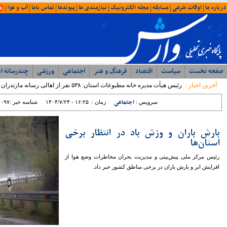
امروز : شنبه ۱۷ مرداد ۱۴۰۵ - ۰۴:۵۰
آخرین اخبار
ویژه ها
ایران
شمال
وحدت، بصیرت ، مقاومت
همبستگی ملی، رمز اعتلای آرمانی
با حضور مدیرکل ورزش و جوانان؛ جلسه
شورای اداری اداره ورزش و جوانان مازندران
برگزار شد
رئیس مرکز مشارکت‌های مردمی سازمان
بهزیستی کشور: بهزیستی با تکیه بر ظرفیت
مراکز غیردولتی، مسیر توسعه خدمات
اجتماعی را شتاب می‌بخشد
نماینده مردم نور و محمود آباد در مجلس
شورای اسلامی: تراز مدیریتی پایین ؛ عامل
اصلی توقف پروژه ها در غرب مازندران