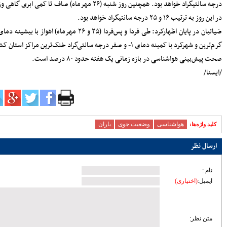
 بیشینه دما
زیرساختی ساری؛ تمرکز مدیریت شهری بر
توسعه معابر و رفع گره‌های ترافیکی
امنیت و سلامت غذایی، خط قرمز دستگاه
 اهواز با بیشینه دمای ۳۹ و ۳۸ درجه سانتی‌گراد
قضایی است
آماده‌باش مرغداری‌های مازندران در برابر
خطر تنش گرمایی و تلفات طیور
دبیر حزب اعتدال و توسعه مازندران : تمام
کسانی که دل به ایران دارند باید برای عزت
کشور متحد و یکصدا باشند/ صدا وسیما همراه
و همگام با سیاست های کلان کشور حرکت
کند
ملت، حماسه وفاداری را آفرید؛ جهادگران،
حماسه خدمت را
بیشتر
پربازدیدترین اخبار
سردار آزمون می‌خواهد به لیگ برتر
انگلیس برود
78105
کارنامه استقلال در سال ۹۸؛ حمله
عالی، دفاع فاجعه، تغییرات فراوان و
دیگر هیچ
72395