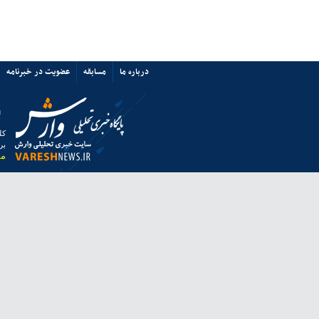
پرسپولیس نه «آشفتگی» دارد نه
«اختلاف»/ حمایت از میزبانی ایران
67349
ی ها
پیوند ها
تماس با ما
ق به خبرگزاری وارش بوده و استفاده از مطالب آن با ذکر منبع بلامانع است.
 از مرورگر فایرفاکس استفاده نمایید.
انه معاونت مطبوعاتی وزارت فرهنگ و ارشاد اسلامی