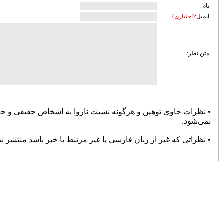
زیرساختی ساری؛ تمرکز مدیریت شهری بر
توسعه معابر و رفع گره‌های ترافیکی
امنیت و سلامت غذایی، خط قرمز دستگاه
قضایی است
آماده‌باش مرغداری‌های مازندران در برابر
خطر تنش گرمایی و تلفات طیور
دبیر حزب اعتدال و توسعه مازندران : تمام
کسانی که دل به ایران دارند باید برای عزت
کشور متحد و یکصدا باشند/ صدا وسیما همراه
و همگام با سیاست های کلان کشور حرکت
کند
ملت، حماسه وفاداری را آفرید؛ جهادگران،
حماسه خدمت را
بیشتر
پربازدیدترین اخبار
سردار آزمون می‌خواهد به لیگ برتر
انگلیس برود
78104
کارنامه استقلال در سال ۹۸؛ حمله
عالی، دفاع فاجعه، تغییرات فراوان و
دیگر هیچ
72394