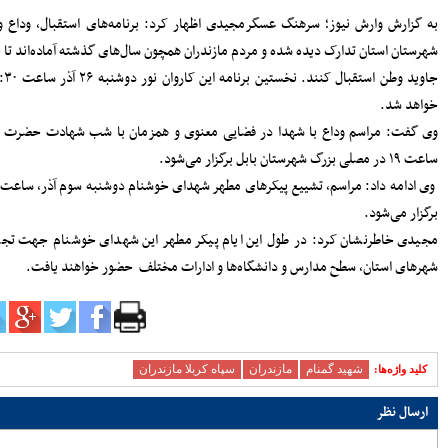
سرپرست دفتر نظارت و بازرسی انتخابات
در چند
مازندران: مردم اعتراضات شوراها را متوجه
شورای نگهبان نکنند
رزندان
پرداخت مطالبات گندمکاران مازندران
ت ۱۵:۳۰ در شهرستان آمل برگزار
سرمایه‌گذاری در پژوهش و یادگیری، تقویت
ظرفیت‌های راهبردی کشور است
مدیرکل بنادر مازندران: پایداری خدمات
 آذر،
بنادر، مرهون تلاش بی‌وقفه متخصصان
فناوری اطلاعات است
افتتاح دفتر استانی حمایت از اطفال و
 ساعت ۸ صبح در شهرستان ساری
نوجوانان در دادسرای ساری
۱۸۳ هزار خانوار زیر پوشش بهزیستی
مازندران؛ «محله‌محوری» محور تحول خدمات
 دیگر
اجتماعی
حضور معاونان، مدیران و کارکنان شهرداری
ساری در مراسم گرامیداشت رهبر شهید
اعلام جزئیات دریافت ارز اربعین در شعب
منتخب بانک سپه
مدیرکل بهزیستی مازندران: ۱۳۵ پروژه
حمایتی، توانبخشی و اشتغال‌محور در هفته
بهزیستی به بهره برداری می رسد
انفجار هولناک و آتش‌سوزی در آبکسر
ساری برای استخراج غیرمجاز رمز ارز
معاون حمل و نقل و امور زیربنایی
شهرداری ساری؛ شتاب در اجرای پروژه‌های