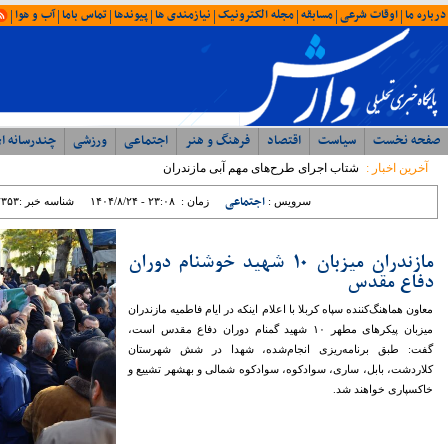
امروز : جمعه ۱۶ مرداد ۱۴۰۵ - ۰۰:۳۷
آخرین اخبار
ویژه ها
ایران
شمال
وحدت، بصیرت ، مقاومت
همبستگی ملی، رمز اعتلای آرمانی
با حضور مدیرکل ورزش و جوانان؛ جلسه
شورای اداری اداره ورزش و جوانان مازندران
برگزار شد
رئیس مرکز مشارکت‌های مردمی سازمان
بهزیستی کشور: بهزیستی با تکیه بر ظرفیت
مراکز غیردولتی، مسیر توسعه خدمات
اجتماعی را شتاب می‌بخشد
نماینده مردم نور و محمود آباد در مجلس
شورای اسلامی: تراز مدیریتی پایین ؛ عامل
اصلی توقف پروژه ها در غرب مازندران