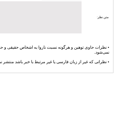
زیرساختی ساری؛ تمرکز مدیریت شهری بر
توسعه معابر و رفع گره‌های ترافیکی
امنیت و سلامت غذایی، خط قرمز دستگاه
قضایی است
آماده‌باش مرغداری‌های مازندران در برابر
خطر تنش گرمایی و تلفات طیور
دبیر حزب اعتدال و توسعه مازندران : تمام
کسانی که دل به ایران دارند باید برای عزت
کشور متحد و یکصدا باشند/ صدا وسیما همراه
و همگام با سیاست های کلان کشور حرکت
کند
ملت، حماسه وفاداری را آفرید؛ جهادگران،
حماسه خدمت را
بیشتر
پربازدیدترین اخبار
سردار آزمون می‌خواهد به لیگ برتر
انگلیس برود
78105
کارنامه استقلال در سال ۹۸؛ حمله
عالی، دفاع فاجعه، تغییرات فراوان و
دیگر هیچ
72395