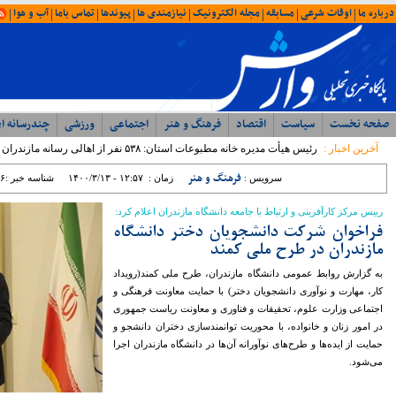
امروز : شنبه ۱۷ مرداد ۱۴۰۵ - ۱۳:۱۶
آخرین اخبار
ویژه ها
ایران
شمال
وحدت، بصیرت ، مقاومت
همبستگی ملی، رمز اعتلای آرمانی
با حضور مدیرکل ورزش و جوانان؛ جلسه
شورای اداری اداره ورزش و جوانان مازندران
برگزار شد
رئیس مرکز مشارکت‌های مردمی سازمان
بهزیستی کشور: بهزیستی با تکیه بر ظرفیت
مراکز غیردولتی، مسیر توسعه خدمات
اجتماعی را شتاب می‌بخشد
نماینده مردم نور و محمود آباد در مجلس
شورای اسلامی: تراز مدیریتی پایین ؛ عامل
اصلی توقف پروژه ها در غرب مازندران