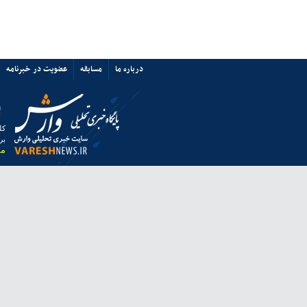
پرسپولیس نه «آشفتگی» دارد نه
«اختلاف»/ حمایت از میزبانی ایران
67352
ی ها
پیوند ها
تماس با ما
ق به خبرگزاری وارش بوده و استفاده از مطالب آن با ذکر منبع بلامانع است.
 از مرورگر فایرفاکس استفاده نمایید.
انه معاونت مطبوعاتی وزارت فرهنگ و ارشاد اسلامی