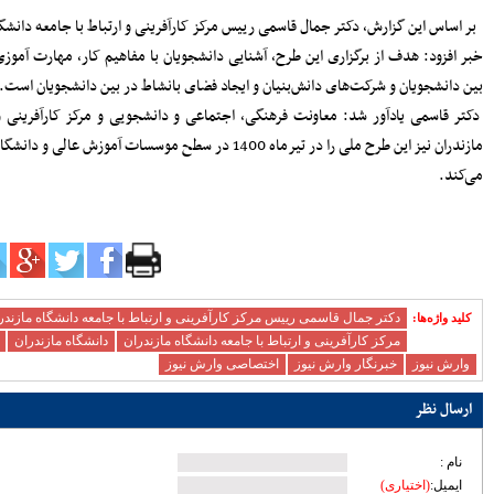
سرپرست دفتر نظارت و بازرسی انتخابات
ام این
مازندران: مردم اعتراضات شوراها را متوجه
شورای نگهبان نکنند
ارتباط
پرداخت مطالبات گندمکاران مازندران
سرمایه‌گذاری در پژوهش و یادگیری، تقویت
انشگاه
ظرفیت‌های راهبردی کشور است
مدیرکل بنادر مازندران: پایداری خدمات
ران برگزار
بنادر، مرهون تلاش بی‌وقفه متخصصان
فناوری اطلاعات است
افتتاح دفتر استانی حمایت از اطفال و
نوجوانان در دادسرای ساری
۱۸۳ هزار خانوار زیر پوشش بهزیستی
مازندران؛ «محله‌محوری» محور تحول خدمات
اجتماعی
حضور معاونان، مدیران و کارکنان شهرداری
ساری در مراسم گرامیداشت رهبر شهید
اعلام جزئیات دریافت ارز اربعین در شعب
رش
منتخب بانک سپه
مدیرکل بهزیستی مازندران: ۱۳۵ پروژه
حمایتی، توانبخشی و اشتغال‌محور در هفته
بهزیستی به بهره برداری می رسد
انفجار هولناک و آتش‌سوزی در آبکسر
ساری برای استخراج غیرمجاز رمز ارز
معاون حمل و نقل و امور زیربنایی
شهرداری ساری؛ شتاب در اجرای پروژه‌های