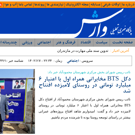
امروز : شنبه ۱۷ مرداد ۱۴۰۵ - ۰۱:۳۱
آخرین اخبار
ویژه ها
ایران
شمال
وحدت، بصیرت ، مقاومت
همبستگی ملی، رمز اعتلای آرمانی
با حضور مدیرکل ورزش و جوانان؛ جلسه
شورای اداری اداره ورزش و جوانان مازندران
برگزار شد
رئیس مرکز مشارکت‌های مردمی سازمان
بهزیستی کشور: بهزیستی با تکیه بر ظرفیت
مراکز غیردولتی، مسیر توسعه خدمات
اجتماعی را شتاب می‌بخشد
نماینده مردم نور و محمود آباد در مجلس
شورای اسلامی: تراز مدیریتی پایین ؛ عامل
اصلی توقف پروژه ها در غرب مازندران