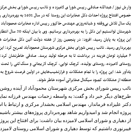
سرپرست دفتر نظارت و بازرسی انتخابات
اد در
مازندران: مردم اعتراضات شوراها را متوجه
شورای نگهبان نکنند
ظهار داشت: در طی
پرداخت مطالبات گندمکاران مازندران
ستان و
سرمایه‌گذاری در پژوهش و یادگیری، تقویت
 با افتتاح
ظرفیت‌های راهبردی کشور است
مدیرکل بنادر مازندران: پایداری خدمات
طقه به
بنادر، مرهون تلاش بی‌وقفه متخصصان
ر حدود
فناوری اطلاعات است
افتتاح دفتر استانی حمایت از اطفال و
علیرغم
نوجوانان در دادسرای ساری
ست.
وی
۱۸۳ هزار خانوار زیر پوشش بهزیستی
مازندران؛ «محله‌محوری» محور تحول خدمات
دم این
اجتماعی
حضور معاونان، مدیران و کارکنان شهرداری
ساری در مراسم گرامیداشت رهبر شهید
قه و
اعلام جزئیات دریافت ارز اربعین در شعب
منتخب بانک سپه
جلس،
مدیرکل بهزیستی مازندران: ۱۳۵ پروژه
حمایتی، توانبخشی و اشتغال‌محور در هفته
بهزیستی به بهره برداری می رسد
 تشکر
انفجار هولناک و آتش‌سوزی در آبکسر
کشی
ساری برای استخراج غیرمجاز رمز ارز
روند
معاون حمل و نقل و امور زیربنایی
شهرداری ساری؛ شتاب در اجرای پروژه‌های