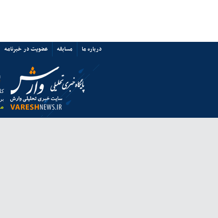
پرسپولیس نه «آشفتگی» دارد نه
«اختلاف»/ حمایت از میزبانی ایران
67351
ی ها
پیوند ها
تماس با ما
ق به خبرگزاری وارش بوده و استفاده از مطالب آن با ذکر منبع بلامانع است.
 از مرورگر فایرفاکس استفاده نمایید.
انه معاونت مطبوعاتی وزارت فرهنگ و ارشاد اسلامی