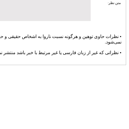
پایان حواشی و کام شیرین بوکس
72131
انتصاب «صدیقی» به‌عنوان سرپرست
دبیری فدراسیون ووشو
71060
تعطیلی باشگاه های خصوصی تا پایان
فروردین ۹۹
70833
تغییر سن بازیکنان فوتبال در المپیک
69304
پرسپولیس سه بر صفر برنده دیدار
جنجالی با سپاهان شد
68852
صالح‌نیا: فشردگی مسابقات در گرمای
تابستان، تیشه به ریشه فوتبال می‌زند
68801
منیعی‌: برخی گفتند خودت را به
مصدومیت بزن و برای قلعه‌نویی بازی
نکن
67630